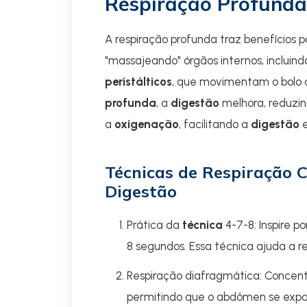
Respiração Profunda
A respiração profunda traz benefícios 
"massajeando" órgãos internos, incluind
peristálticos
, que movimentam o bolo a
profunda
, a
digestão
melhora, reduzin
a
oxigenação
, facilitando a
digestão
e
Técnicas de Respiração 
Digestão
Prática da
técnica
4-7-8: Inspire p
8 segundos. Essa técnica ajuda a r
Respiração diafragmática: Concent
permitindo que o abdômen se expand