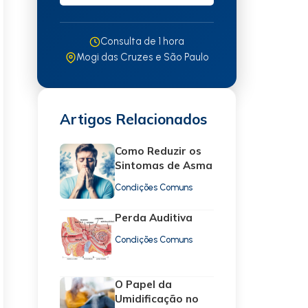
Consulta de 1 hora
Mogi das Cruzes e São Paulo
Artigos Relacionados
Como Reduzir os
Sintomas de Asma
Condições Comuns
Perda Auditiva
Condições Comuns
O Papel da
Umidificação no