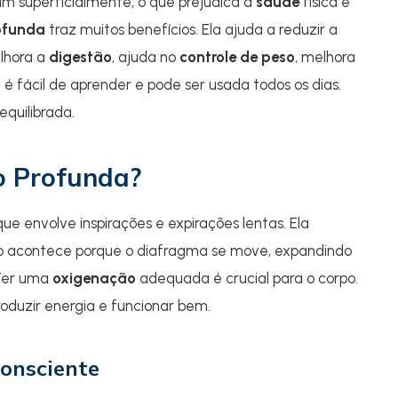
am superficialmente, o que prejudica a
saúde
física e
ofunda
traz muitos benefícios. Ela ajuda a reduzir a
elhora a
digestão
, ajuda no
controle de peso
, melhora
a
é fácil de aprender e pode ser usada todos os dias.
equilibrada.
o Profunda?
ue envolve inspirações e expirações lentas. Ela
so acontece porque o diafragma se move, expandindo
 Ter uma
oxigenação
adequada é crucial para o corpo.
oduzir energia e funcionar bem.
Consciente