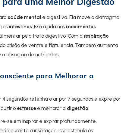
 para uma Melhor Digestão
para
saúde mental
e digestiva. Ela move o diafragma,
o os
intestinos
. Isso ajuda nos
movimentos
limentar pelo trato digestivo. Com a
respiração
do prisão de ventre e flatulência. Também aumenta
 a absorção de nutrientes.
Consciente para Melhorar a
or 4 segundos, retenha o ar por 7 segundos e expire por
eduzir o
estresse
e melhorar a
digestão
.
re-se em inspirar e expirar profundamente,
a durante a inspiração. Isso estimula os