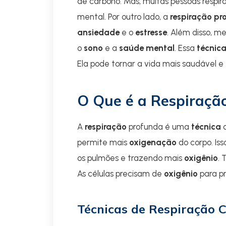
de carbono. Mas, muitas pessoas respir
mental. Por outro lado, a
respiração pr
ansiedade
e o
estresse
. Além disso, m
o
sono
e a
saúde mental
. Essa
técnic
Ela pode tornar a vida mais saudável e 
O Que é a Respiraçã
A
respiração
profunda é uma
técnica
q
permite mais
oxigenação
do corpo. Is
os pulmões e trazendo mais
oxigênio
.
As células precisam de
oxigênio
para pr
Técnicas de Respiração 