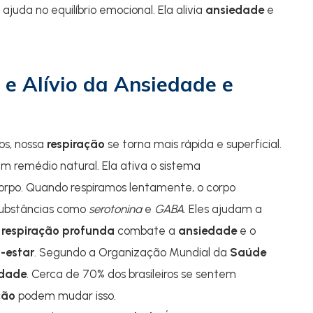
ajuda no equilíbrio emocional. Ela alivia
ansiedade
e
e Alívio da Ansiedade e
os, nossa
respiração
se torna mais rápida e superficial.
m remédio natural. Ela ativa o sistema
corpo. Quando respiramos lentamente, o corpo
 substâncias como
serotonina
e
GABA
. Eles ajudam a
a
respiração profunda
combate a
ansiedade
e o
-estar
. Segundo a Organização Mundial da
Saúde
edade
. Cerca de 70% dos brasileiros se sentem
ção
podem mudar isso.