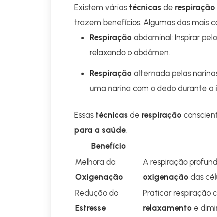
Existem várias
técnicas
de
respiração
trazem benefícios. Algumas das mais c
Respiração
abdominal: Inspirar pel
relaxando o abdômen.
Respiração
alternada pelas narinas:
uma narina com o dedo durante a i
Essas
técnicas
de
respiração
conscie
para a saúde
.
Benefício
Melhora da
A respiração profund
Oxigenação
oxigenação
das cél
Redução do
Praticar respiração 
Estresse
relaxamento
e dimi