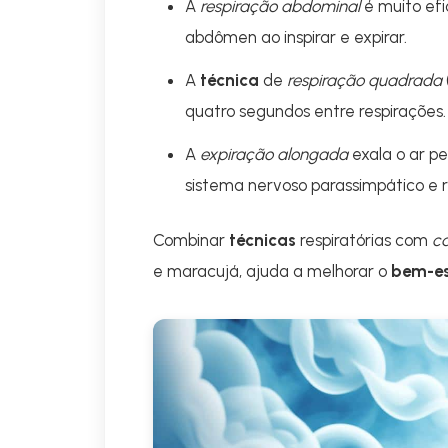
A
respiração abdominal
é muito efi
abdômen ao inspirar e expirar.
A
técnica
de
respiração quadrada
quatro segundos entre respirações. I
A
expiração alongada
exala o ar pe
sistema nervoso parassimpático e r
Combinar
técnicas
respiratórias com
ca
e maracujá, ajuda a melhorar o
bem-es