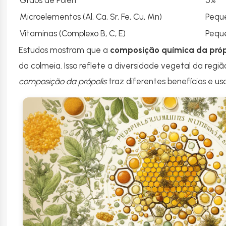
Grãos de Pólen
5%
Microelementos (Al, Ca, Sr, Fe, Cu, Mn)
Pequ
Vitaminas (Complexo B, C, E)
Pequ
Estudos mostram que a
composição química da próp
da colmeia. Isso reflete a diversidade vegetal da regiã
composição da própolis
traz diferentes benefícios e us