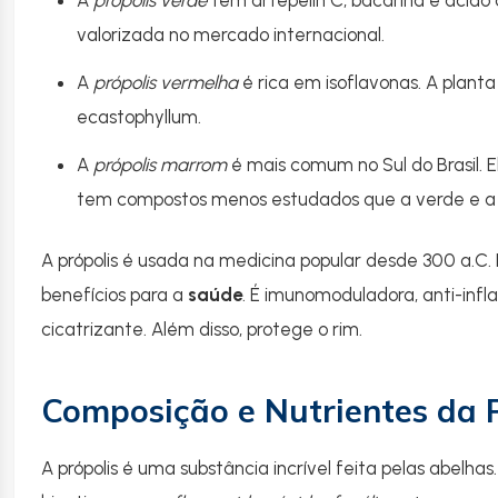
A
própolis verde
tem artepelin C, bacarina e ácido c
valorizada no mercado internacional.
A
própolis vermelha
é rica em isoflavonas. A plant
ecastophyllum.
A
própolis marrom
é mais comum no Sul do Brasil. E
tem compostos menos estudados que a verde e a
A própolis é usada na medicina popular desde 300 a.C. 
benefícios para a
saúde
. É imunomoduladora, anti-infl
cicatrizante. Além disso, protege o rim.
Composição e Nutrientes da P
A própolis é uma substância incrível feita pelas abelha