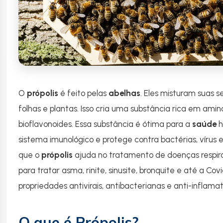
O
própolis
é feito pelas
abelhas
. Eles misturam suas s
folhas e plantas. Isso cria uma substância rica em amin
bioflavonoides. Essa substância é ótima para a
saúde
h
sistema imunológico e protege contra bactérias, vírus
que o
própolis
ajuda no tratamento de doenças respira
para tratar asma, rinite, sinusite, bronquite e até a Covi
propriedades antivirais, antibacterianas e anti-inflamat
O que é Própolis?