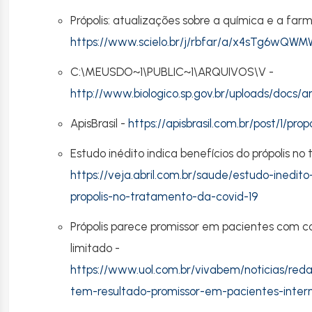
Própolis: atualizações sobre a química e a far
https://www.scielo.br/j/rbfar/a/x4sTg6wQW
C:\MEUSDO~1\PUBLIC~1\ARQUIVOS\V -
http://www.biologico.sp.gov.br/uploads/docs
ApisBrasil -
https://apisbrasil.com.br/post/1/pro
Estudo inédito indica benefícios do própolis no
https://veja.abril.com.br/saude/estudo-inedito
propolis-no-tratamento-da-covid-19
Própolis parece promissor em pacientes com c
limitado -
https://www.uol.com.br/vivabem/noticias/redac
tem-resultado-promissor-em-pacientes-inter