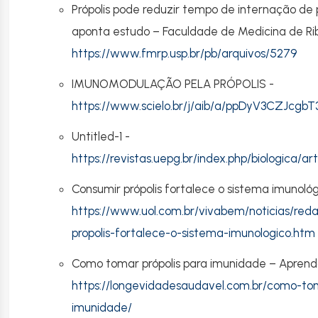
Própolis pode reduzir tempo de internação de 
aponta estudo – Faculdade de Medicina de Rib
https://www.fmrp.usp.br/pb/arquivos/5279
IMUNOMODULAÇÃO PELA PRÓPOLIS -
https://www.scielo.br/j/aib/a/ppDyV3CZJcgb
Untitled-1 -
https://revistas.uepg.br/index.php/biologica/a
Consumir própolis fortalece o sistema imunológ
https://www.uol.com.br/vivabem/noticias/red
propolis-fortalece-o-sistema-imunologico.htm
Como tomar própolis para imunidade – Aprend
https://longevidadesaudavel.com.br/como-tom
imunidade/