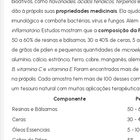
bioativos, como
flavonoides
,
ácidos fenólicos
,
terpenos
dão à própolis suas
propriedades medicinais
. Ela ajud
imunológico e combate bactérias, vírus e fungos. Além 
inflamatório
. Estudos mostram que a
composição da P
50 a 60% de resinas e bálsamos, 30 a 40% de ceras, 5 a
de grãos de pólen e pequenas quantidades de
microel
alumínio, cálcio, estrôncio, ferro, cobre, manganês, alé
B
,
vitamina C
e
vitamina E
. Foram encontrados mais de
na própolis. Cada amostra tem mais de 100 desses compo
um tesouro natural com muitas aplicações terapêutica
Componente
P
Resinas e Bálsamos
50 -
Ceras
30 - 
Óleos Essenciais
5 - 1