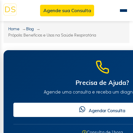
Agende sua Consulta
Menu
Princ
Home
Blog
Própolis: Benefícios e Usos na Saúde Respiratória
Precisa de Ajuda?
Agende uma consulta e receba um diagnó
Agendar Consulta
Consulta de 1 hora