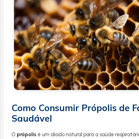
Como Consumir Própolis de 
Saudável
O
própolis
é um aliado natural para a saúde respiratór