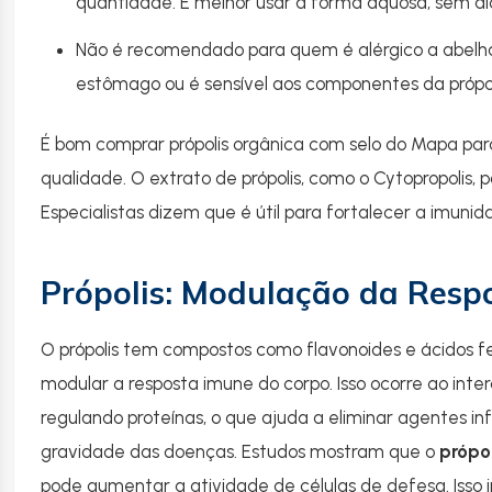
quantidade. É melhor usar a forma aquosa, sem álc
Não é recomendado para quem é alérgico a abelh
estômago ou é sensível aos componentes da própol
É bom comprar própolis orgânica com selo do Mapa par
qualidade. O extrato de própolis, como o Cytopropolis,
Especialistas dizem que é útil para fortalecer a imun
Própolis: Modulação da Resp
O própolis tem compostos como flavonoides e ácidos fe
modular a resposta imune do corpo. Isso ocorre ao int
regulando proteínas, o que ajuda a eliminar agentes inf
gravidade das doenças. Estudos mostram que o
própo
pode aumentar a atividade de células de defesa. Isso in