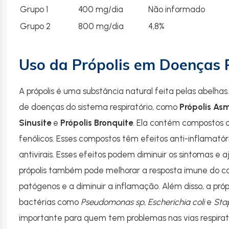
Grupo 1
400 mg/dia
Não informado
Grupo 2
800 mg/dia
4,8%
Uso da Própolis em Doenças 
A própolis é uma substância natural feita pelas abelha
de doenças do sistema respiratório, como
Própolis As
Sinusite
e
Própolis Bronquite
. Ela contém compostos 
fenólicos. Esses compostos têm efeitos anti-inflamatór
antivirais. Esses efeitos podem diminuir os sintomas e 
própolis também pode melhorar a resposta imune do cor
patógenos e a diminuir a inflamação. Além disso, a próp
bactérias como
Pseudomonas sp
,
Escherichia coli
e
Sta
importante para quem tem problemas nas vias respirató