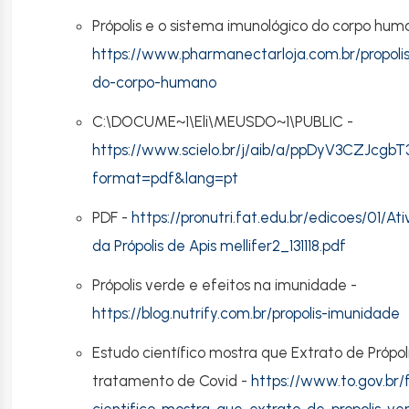
Própolis e o sistema imunológico do corpo hu
https://www.pharmanectarloja.com.br/propoli
do-corpo-humano
C:\DOCUME~1\Eli\MEUSDO~1\PUBLIC -
https://www.scielo.br/j/aib/a/ppDyV3CZJcg
format=pdf&lang=pt
PDF -
https://pronutri.fat.edu.br/edicoes/01/
da Própolis de Apis mellifer2_131118.pdf
Própolis verde e efeitos na imunidade -
https://blog.nutrify.com.br/propolis-imunidade
Estudo científico mostra que Extrato de Própol
tratamento de Covid -
https://www.to.gov.br/