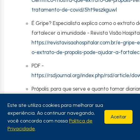
cientifico-mostra-que-extrato-de-propolis-ve
tratamento-de-covid/5ht9eszkguwl
É Gripe? Especialista explica como o extrato d
fortalecer a imunidade - Revista Visão Hospital
https://revistavisaohospitalar.com.br/e-gripe-
o-extrato-de-propolis-pode-ajudar-a-fortale
PDF -
https://rsdjournal.org/index.php/rsd/article/
Própolis: para que serve e quanto tomar diari
https://www.uol.com.br/vivabem/noticias/reda
Este site utiliza cookies para melhorar sua
para-que-serve-e-quanto-tomar-diariament
experiência. Ao continuar navegando,
Aceitar
você concorda com nossa
Política de
6 Benefícios do extrato de própolis para a saúd
Privacidade
.
https://www.avenafarmaceutica.com.br/benef