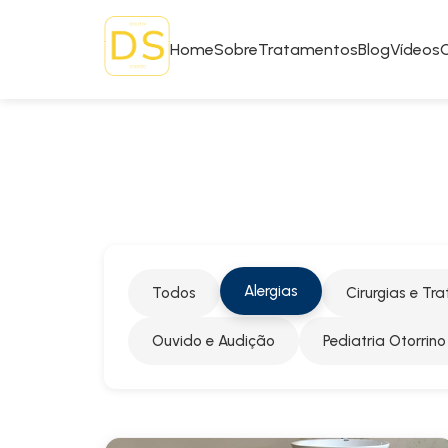
Home
Sobre
Tratamentos
Blog
Vídeos
Alergias
Todos
Cirurgias e Tr
Ouvido e Audição
Pediatria Otorrino