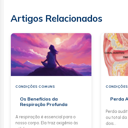
Artigos Relacionados
CONDIÇÕES COMUNS
CONDIÇÕES
Os Benefícios da
Perda A
Respiração Profunda
Perda audit
A respiração é essencial para o
ou total d
nosso corpo. Ela traz oxigênio às
dois...