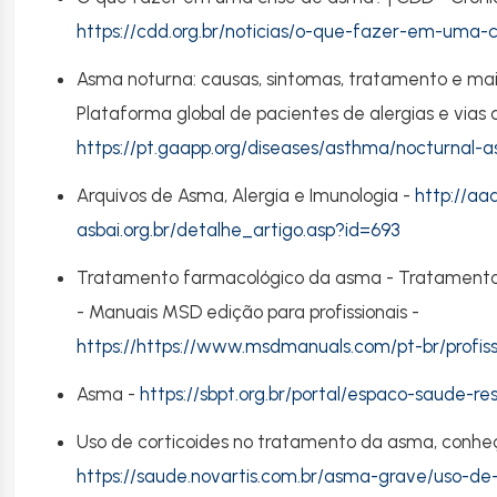
https://cdd.org.br/noticias/o-que-fazer-em-uma-
Asma noturna: causas, sintomas, tratamento e mai
Plataforma global de pacientes de alergias e vias 
https://pt.gaapp.org/diseases/asthma/nocturnal-
Arquivos de Asma, Alergia e Imunologia -
http://aaa
asbai.org.br/detalhe_artigo.asp?id=693
Tratamento farmacológico da asma - Tratament
- Manuais MSD edição para profissionais -
https://
https://www.msdmanuals.com/pt-br/profission
Asma -
https://sbpt.org.br/portal/espaco-saude-re
Uso de corticoides no tratamento da asma, conheça
https://saude.novartis.com.br/asma-grave/uso-de-