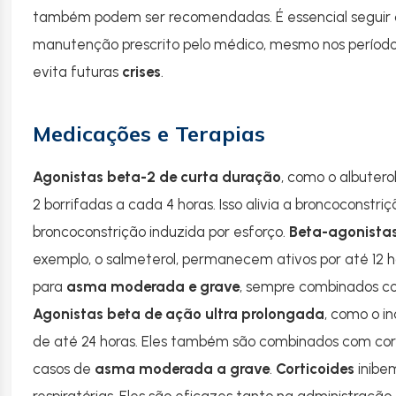
também podem ser recomendadas. É essencial seguir
manutenção prescrito pelo médico, mesmo nos períodos
evita futuras
crises
.
Medicações e Terapias
Agonistas beta-2 de curta duração
, como o albutero
2 borrifadas a cada 4 horas. Isso alivia a broncoconstr
broncoconstrição induzida por esforço.
Beta-agonista
exemplo, o salmeterol, permanecem ativos por até 12 h
para
asma moderada e grave
, sempre combinados co
Agonistas beta de ação ultra prolongada
, como o i
de até 24 horas. Eles também são combinados com cort
casos de
asma moderada a grave
.
Corticoides
inibe
respiratórias. Eles são eficazes tanto na administração