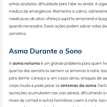
unhas azulados, dificuldade para falar ou andar, é ur
médica de emergência. Mantenha a calma, administr
medicacao de alivio
, ofereça suporte emocional e bus
quando necessário. Essas ações podem salvar vidas 
asmática
.
Asma Durante o Sono
A
asma noturna
é um grande problema para quem te
quartos dos asmáticos sentem os sintomas à noite. Iss
para dormir, cansaço e, em casos sérios, ataques de as
corpo muda e pode piorar os
sintomas da asma
. Deit
secreções acumularem nas vias aéreas, dificultando a r
níveis de cortisol e outros hormônios caem à noite. Isso