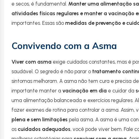
e secos, é fundamental.
Manter uma alimentação sau
atividades físicas regulares e manter a vacinação 
importantes. Essas são
medidas de prevenção e cuid
Convivendo com a Asma
Viver com asma
exige cuidados constantes, mas é pos
saudável. O segredo é não parar o
tratamento contín
sintomas melhoram. A asma não tem cura e precisa de
importante manter a
vacinação em dia
e cuidar da
s
uma alimentação balanceada e exercícios regulares. A
fazer exames de rotina para controlar a asma. Assim,
plena e sem limitações
pela asma. A asma é uma con
os
cuidados adequados
, você pode viver bem. Fale 
melhores estratégias para
conviver com a asma
. Ass