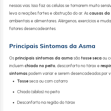
nessas vias. Isso faz as células se tornarem muito sensív
leva a reações fortes e obstrução do ar. As
causas da
ambientais e alimentares. Alérgenos, exercícios e mud
fatores desencadeantes.
Principais Sintomas da Asma
Os
principais sintomas da asma
são
tosse seca
ou c
incluem
chiado no peito
, desconforto no tórax e
respi
sintomas
podem variar e serem desencadeados por vár
Tosse
seca ou com catarro
Chiado (sibilos) no peito
Desconforto na região do tórax