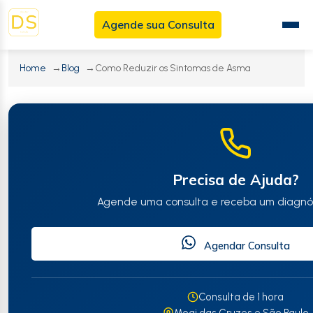
Agende sua Consulta
Menu
Princ
Home
Blog
Como Reduzir os Sintomas de Asma
Precisa de Ajuda?
Agende uma consulta e receba um diagnós
Agendar Consulta
Consulta de 1 hora
Mogi das Cruzes e São Paulo