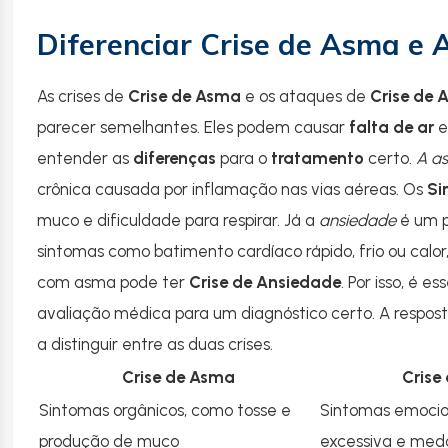
Diferenciar Crise de Asma e 
As crises de
Crise de Asma
e os ataques de
Crise de 
parecer semelhantes. Eles podem causar
falta de ar
e
entender as
diferenças
para o
tratamento
certo.
A a
crônica causada por inflamação nas vias aéreas. Os
Si
muco e dificuldade para respirar. Já a
ansiedade
é um p
sintomas como batimento cardíaco rápido, frio ou calo
com asma pode ter
Crise de Ansiedade
. Por isso, é e
avaliação médica para um diagnóstico certo. A respo
a distinguir entre as duas crises.
Crise de Asma
Crise
Sintomas orgânicos, como tosse e
Sintomas emocio
produção de muco
excessiva e med