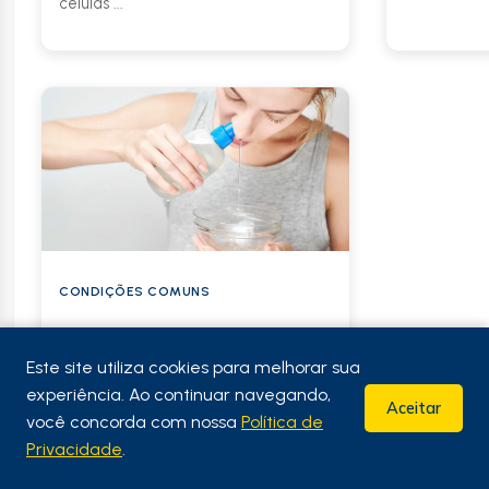
células ...
CONDIÇÕES COMUNS
Respire Melhor: Como A
Lavagem Nasal Pode
Este site utiliza cookies para melhorar sua
Ajudar A Reduzir Os
experiência. Ao continuar navegando,
Sintomas De Alergia
Aceitar
você concorda com nossa
Política de
A lavagem nasal, também conhecida
Privacidade
.
como irrigação nasal, oferece uma