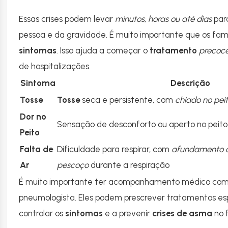
Essas crises podem levar
minutos, horas ou até dias
par
pessoa e da gravidade. É muito importante que os fam
sintomas
. Isso ajuda a começar o
tratamento
precoc
de hospitalizações.
Sintoma
Descrição
Tosse
Tosse
seca e persistente, com
chiado no pei
Dor no
Sensação de desconforto ou aperto no peito
Peito
Falta de
Dificuldade para respirar, com
afundamento d
Ar
pescoço
durante a respiração
É muito importante ter acompanhamento médico com
pneumologista. Eles podem prescrever tratamentos espe
controlar os
sintomas
e a prevenir
crises de asma
no f