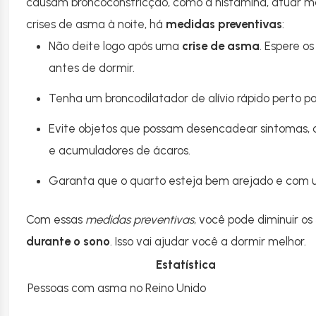
causam broncoconstricção, como a histamina, atuar mai
crises de asma à noite, há
medidas preventivas
:
Não deite logo após uma
crise de asma
. Espere o
antes de dormir.
Tenha um broncodilatador de alívio rápido perto pa
Evite objetos que possam desencadear sintomas, c
e acumuladores de ácaros.
Garanta que o quarto esteja bem arejado e com
Com essas
medidas preventivas
, você pode diminuir os
durante o sono
. Isso vai ajudar você a dormir melhor.
Estatística
Pessoas com asma no Reino Unido