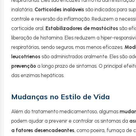
inalatória.
Corticoides inaláveis
são indicados para sup
controle e reversão da inflamação. Reduzem a necess
corticoide oral.
Estabilizadores de mastócitos
são efi
liberação de histamina. Eles reduzem a hiper-responsiv
respiratórias, sendo seguros, mas menos eficazes.
Modi
leucotrienos
são administrados oralmente. Eles são ad
prevenção
a longo prazo de sintomas. O principal efei
das enzimas hepáticas.
Mudanças no Estilo de Vida
Além do tratamento medicamentoso, algumas
mudanç
podem ajudar a prevenir e controlar os sintomas da
a
a fatores desencadeantes
, como poeira, fumaça de c