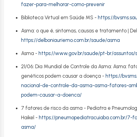
fazer-para-melhorar-como-prevenir
Biblioteca Virtual em Saúde MS -
https://bvsms.sa
Asma: o que é, sintomas, causas e tratamento | De
https://delboniauriemo.com.br/saude/asma
Asma -
https://www.gov.br/saude/pt-br/assuntos
21/06: Dia Mundial de Controle da Asma: Asma: fat
genéticos podem causar a doença -
https://bvsms
nacional-de-controle-da-asma-asma-fatores-amb
podem-causar-a-doenca/
7 fatores de risco da asma - Pediatra e Pneumologi
Haikel -
https://pneumopediatracuiaba.com.br/7-fa
asma/