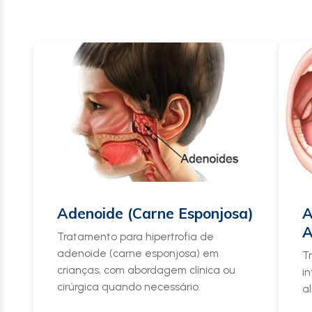
Adenoide (Carne Esponjosa)
A
A
Tratamento para hipertrofia de
adenoide (carne esponjosa) em
T
crianças, com abordagem clínica ou
i
cirúrgica quando necessário.
a