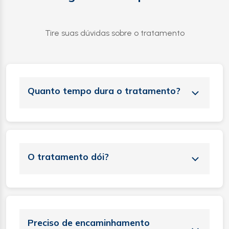
Tire suas dúvidas sobre o tratamento
Quanto tempo dura o tratamento?
O tempo de tratamento varia
conforme cada caso e a
O tratamento dói?
gravidade do problema. Em uma
consulta inicial, o Dr. Saada avalia
detalhadamente o seu caso e
Os tratamentos clínicos são
define o melhor plano de
indolores e não invasivos. Quando
tratamento personalizado.
Preciso de encaminhamento
necessário realizar procedimento