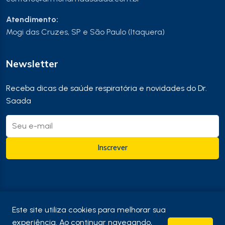
Atendimento:
Mogi das Cruzes, SP e São Paulo (Itaquera)
Newsletter
Receba dicas de saúde respiratória e novidades do Dr.
Saada
Inscrever
© 2026 Dr. Mohamad Saada. Todos os direitos reservados.
Este site utiliza cookies para melhorar sua
CRM: 145099 | RQE: 64938
experiência. Ao continuar navegando,