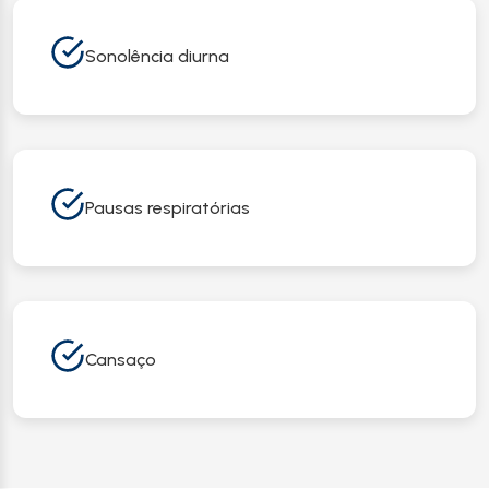
Sonolência diurna
Pausas respiratórias
Cansaço